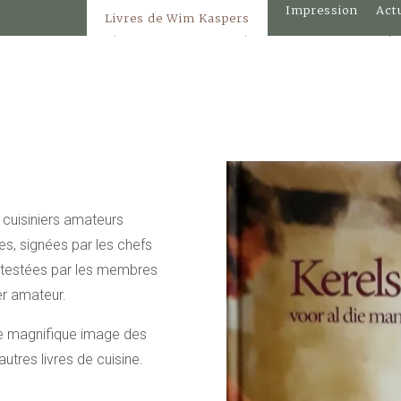
s des
Impression
Act
Les gars derrière le four
Livres de Wim Kaspers
Livres de Wim Kaspers
Installations
Transports et
s d'hôtes de
et tarifs
stationnement
 cuisiniers amateurs
es, signées par les chefs
 testées par les membres
ier amateur.
ne magnifique image des
autres livres de cuisine.