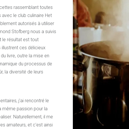
recettes rassemblant toutes
avec le club culinaire Het
ement autorisés à utiliser
ymond Stofberg nous a suivis
le résultat est tout
llustrent ces délicieux
du livre, outre la mise en
dynamique du processus de
 la diversité de leurs
ntaires, j'ai rencontré le
a même passion pour la
aliser. Naturellement, il me
es amateurs, et c'est ainsi