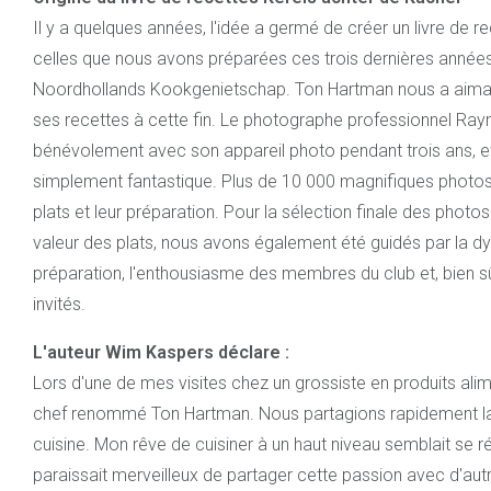
Il y a quelques années, l'idée a germé de créer un livre de 
celles que nous avons préparées ces trois dernières années 
Noordhollands Kookgenietschap. Ton Hartman nous a aimabl
ses recettes à cette fin. Le photographe professionnel Ra
bénévolement avec son appareil photo pendant trois ans, et 
simplement fantastique. Plus de 10 000 magnifiques photos i
plats et leur préparation. Pour la sélection finale des photos 
valeur des plats, nous avons également été guidés par la 
préparation, l'enthousiasme des membres du club et, bien sûr,
invités.
L'auteur Wim Kaspers déclare :
Lors d'une de mes visites chez un grossiste en produits alime
chef renommé Ton Hartman. Nous partagions rapidement l
cuisine. Mon rêve de cuisiner à un haut niveau semblait se ré
paraissait merveilleux de partager cette passion avec d'autr