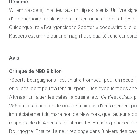
Résumé
Willem Kaspers, un auteur aux multiples talents. Un livre sig
d'une mémoire fabuleuse et d'un sens inné du récit et des dé
Quiconque lira « Bourgondische Sporten » découvrira que le
Kaspers est animé par une magnifique qualité : une curiosit
Avis
Critique de NBD|Biblion
*Sports bourguignons* est un titre trompeur pour un recueil
enjouées, dont peu traitent du sport. Elles évoquent des a
Alkmaar, un laitier, les cafés, la cuisine, etc. Ce n'est qu'au
255 qu'il est question de course à pied et d'entraînement pour
immédiatement du marathon de New York, que l'auteur a b
respectable de 4 heures et 14 minutes – une expérience bie
Bourgogne. Ensuite, l'auteur replonge dans l'univers des cave