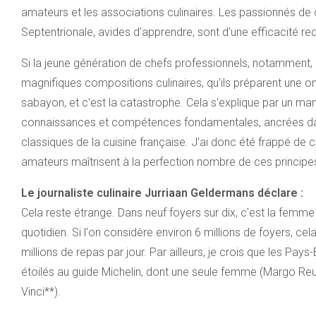
amateurs et les associations culinaires. Les passionnés de 
Septentrionale, avides d'apprendre, sont d'une efficacité re
Si la jeune génération de chefs professionnels, notamment, 
magnifiques compositions culinaires, qu'ils préparent une 
sabayon, et c'est la catastrophe. Cela s'explique par un ma
connaissances et compétences fondamentales, ancrées dan
classiques de la cuisine française. J'ai donc été frappé de c
amateurs maîtrisent à la perfection nombre de ces principe
Le journaliste culinaire Jurriaan Geldermans déclare :
Cela reste étrange. Dans neuf foyers sur dix, c'est la femme
quotidien. Si l'on considère environ 6 millions de foyers, ce
millions de repas par jour. Par ailleurs, je crois que les Pa
étoilés au guide Michelin, dont une seule femme (Margo Reu
Vinci**).