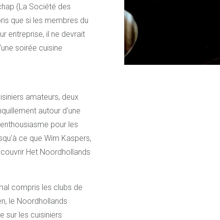
chap (La Société des
ris que si les membres du
 entreprise, il ne devrait
d'une soirée cuisine
uisiniers amateurs, deux
anquillement autour d'une
 enthousiasme pour les
usqu'à ce que Wim Kaspers,
écouvrir Het Noordhollands
mal compris les clubs de
en, le Noordhollands
ur les cuisiniers