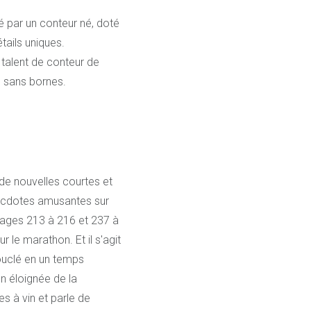
né par un conteur né, doté
tails uniques.
 talent de conteur de
é sans bornes.
 de nouvelles courtes et
necdotes amusantes sur
x pages 213 à 216 et 237 à
 le marathon. Et il s'agit
ouclé en un temps
n éloignée de la
s à vin et parle de