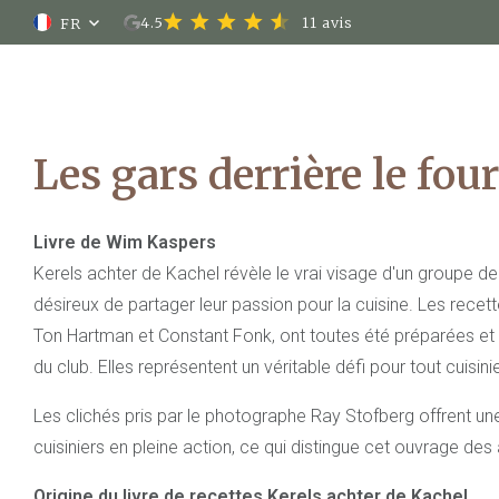
À propo
4.5
11 avis
FR
chambre
Nassau
Les gars derrière le four
Livre de Wim Kaspers
Kerels achter de Kachel révèle le vrai visage d'un groupe de
désireux de partager leur passion pour la cuisine. Les recett
Ton Hartman et Constant Fonk, ont toutes été préparées et
du club. Elles représentent un véritable défi pour tout cuisin
Les clichés pris par le photographe Ray Stofberg offrent u
cuisiniers en pleine action, ce qui distingue cet ouvrage des 
Origine du livre de recettes Kerels achter de Kachel