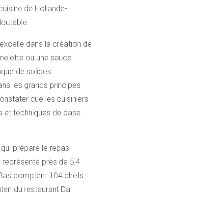
cuisine de Hollande-
doutable.
excelle dans la création de
omelette ou une sauce
nque de solides
s les grands principes
onstater que les cuisiniers
s et techniques de base.
 qui prépare le repas
la représente près de 5,4
ys-Bas comptent 104 chefs
ten du restaurant Da