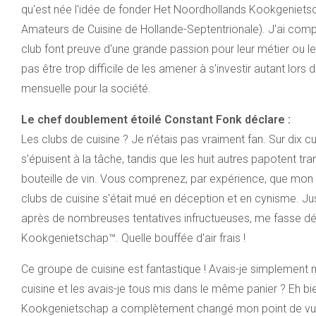
qu'est née l'idée de fonder Het Noordhollands Kookgeniets
Amateurs de Cuisine de Hollande-Septentrionale). J'ai comp
club font preuve d'une grande passion pour leur métier ou leur
pas être trop difficile de les amener à s'investir autant lors 
mensuelle pour la société.
Le chef doublement étoilé Constant Fonk déclare :
Les clubs de cuisine ? Je n'étais pas vraiment fan. Sur dix c
s'épuisent à la tâche, tandis que les huit autres papotent tr
bouteille de vin. Vous comprenez, par expérience, que mon
clubs de cuisine s'était mué en déception et en cynisme. J
après de nombreuses tentatives infructueuses, me fasse d
Kookgenietschap™. Quelle bouffée d'air frais !
Ce groupe de cuisine est fantastique ! Avais-je simplement 
cuisine et les avais-je tous mis dans le même panier ? Eh bi
Kookgenietschap a complètement changé mon point de vue s