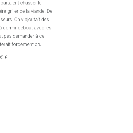
 partaient chasser le
e griller de la viande. De
seurs. On y ajoutait des
 à dormir debout avec les
rtout pas demander à ce
terait forcément cru.
95 €.