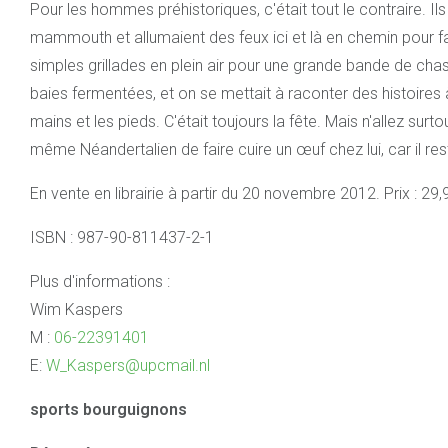
Pour les hommes préhistoriques, c'était tout le contraire. Ils
mammouth et allumaient des feux ici et là en chemin pour fair
simples grillades en plein air pour une grande bande de chas
baies fermentées, et on se mettait à raconter des histoires
mains et les pieds. C'était toujours la fête. Mais n'allez su
même Néandertalien de faire cuire un œuf chez lui, car il res
En vente en librairie à partir du 20 novembre 2012. Prix : 29,
ISBN : 987-90-811437-2-1
Plus d'informations :
Wim Kaspers
M :
06-22391401
E:
W_Kaspers@upcmail.nl
sports bourguignons