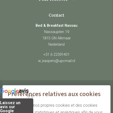
Contact
Bed & Breakfast Nassau
Nassauplein 19
1815 GN Alkmaar
Nederland
+31 6 22391401
w_kaspers@upcmail.nl
avis
Préférences relatives aux cookies
© Bed & Breakfast Nassau
5
(11)
Laissez un
site by Webstart
Nous utilisons nos propres cookies et des cookies
avis sur
Google
tiers à des fins statistiques et analytiques afin de vous