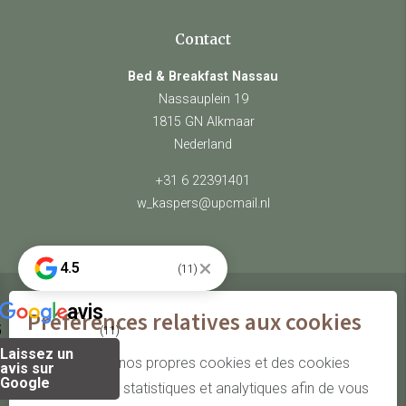
Contact
Bed & Breakfast Nassau
Nassauplein 19
1815 GN Alkmaar
Nederland
+31 6 22391401
w_kaspers@upcmail.nl
4.5
(11)
avis
Préférences relatives aux cookies
© Bed & Breakfast Nassau
5
(11)
Laissez un
site by Webstart
Nous utilisons nos propres cookies et des cookies
avis sur
Google
tiers à des fins statistiques et analytiques afin de vous
FR