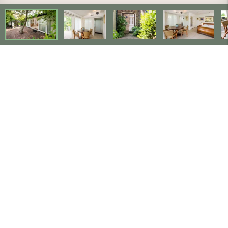
Intéressé(e) par un séjour
au Nassau Bed & Breakfast à
Alkmaar ?
vérifier les disponibilités et réserver directement en
ligne
Disponibilité et réservations