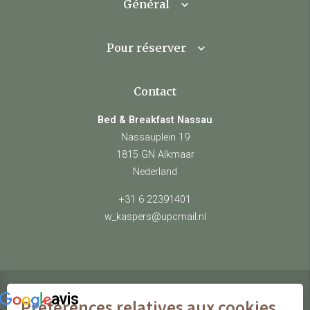
Général
Pour réserver
Contact
Bed & Breakfast Nassau
Nassauplein 19
1815 GN Alkmaar
Nederland
+31 6 22391401
w_kaspers@upcmail.nl
avis
Préférences relatives aux cookies
© Bed & Breakfast Nassau