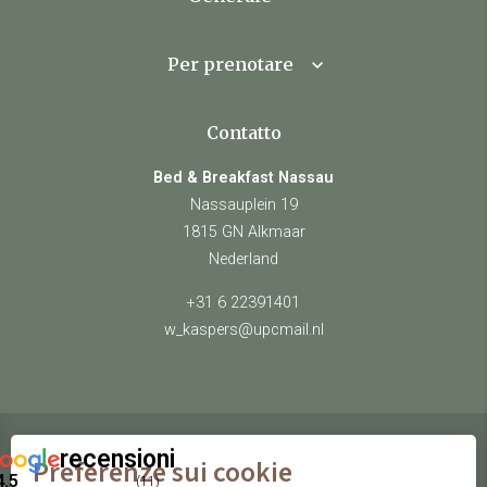
Per prenotare
Contatto
Bed & Breakfast Nassau
Nassauplein 19
1815 GN Alkmaar
Nederland
+31 6 22391401
w_kaspers@upcmail.nl
recensioni
Preferenze sui cookie
© Bed & Breakfast Nassau
4.5
(11)