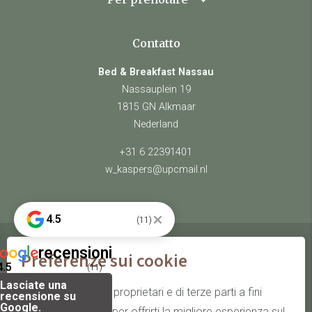
Contatto
Bed & Breakfast Nassau
Nassauplein 19
1815 GN Alkmaar
Nederland
+31 6 22391401
w_kaspers@upcmail.nl
4.5
(11)
recensioni
Preferenze sui cookie
© Bed & Breakfast Nassau
4.5
(11)
Lasciate una
site by Webstart
Utilizziamo cookie proprietari e di terze parti a fini
recensione su
Google.
statistici e analitici per offrirti la migliore esperienza sul