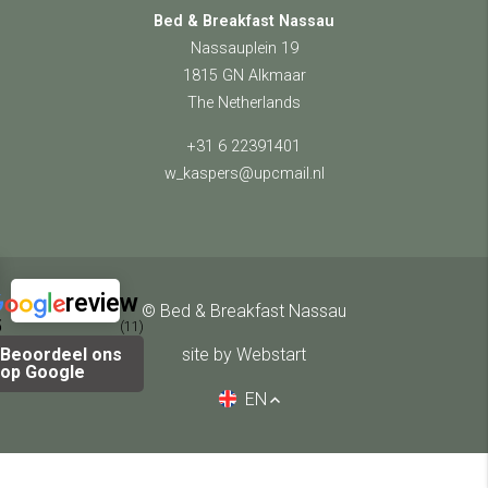
Bed & Breakfast Nassau
Nassauplein 19
1815 GN Alkmaar
The Netherlands
+31 6 22391401
w_kaspers@upcmail.nl
review
© Bed & Breakfast Nassau
5
(11)
Beoordeel ons
site by Webstart
op Google
EN