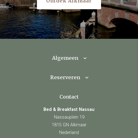
Ontdek Alkmaar
Algemeen
Reserveren
Contact
Bed & Breakfast Nassau
Nassauplein 19
1815 GN Alkmaar
Nederland